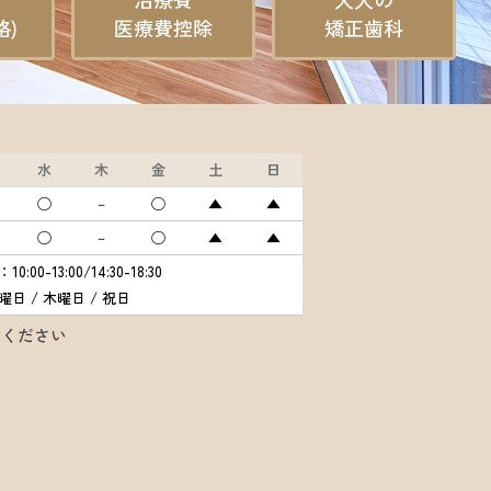
格)
医療費控除
矯正歯科
水
木
金
土
日
◯
－
◯
▲
▲
◯
－
◯
▲
▲
:00-13:00/14:30-18:30
日 / 木曜日 / 祝日
認ください