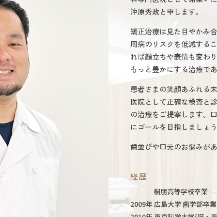
沖原秀政と申します。
矯正治療は見た目やかみ
周病のリスクを低減する
れば顔立ちや表情も変わ
もっと豊かにする治療で
患者さまの笑顔あふれる
医院として正確な検査と
の治療をご提案します。
にゴールを目指しましょ
歯並びや口元のお悩みが
経歴
桐朋高等学校卒業
2009年 広島大学 歯学部卒業
2010年 東京科学大学(旧