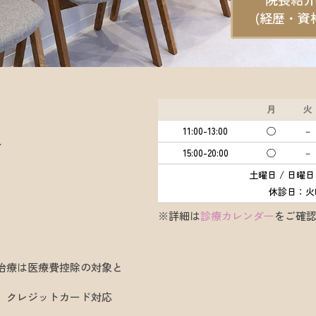
(経歴・資
月
火
11:00-13:00
◯
－
分
15:00-20:00
◯
－
土曜日 / 日曜日：10
休診日：火曜
※詳細は
診療カレンダー
をご確
治療は医療費控除の対象と
、クレジットカード対応