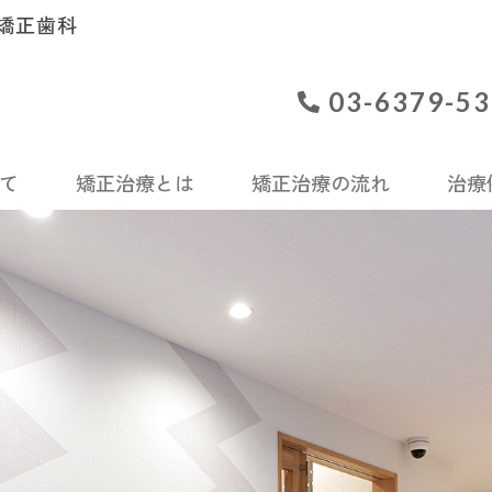
矯正歯科
03-6379-5
て
矯正治療とは
矯正治療の流れ
治療
矯正
上顎前突
成人矯正（大人の矯正）
下顎前突
叢生
開咬
目立ちにくい矯正
過蓋咬合
空隙歯
部