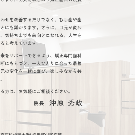
合わせを改善するだけでなく、むし歯や歯
ことにも繋がります。さらに、口元が変わ
り、気持ちまでも前向きになれる。人生を
あると考えています。
未来をサポートできるよう、矯正専門歯科
診断にもとづき、一人ひとりに合った最善
口元の変化を一緒に喜び、楽しみながら共
う。
ある方は、お気軽にご相談ください。
沖原 秀政
院長
・東京医科歯科大学) 歯学部付属病院