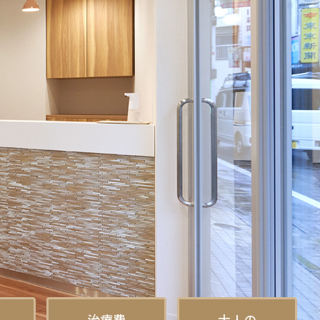
介
治療費
大人の